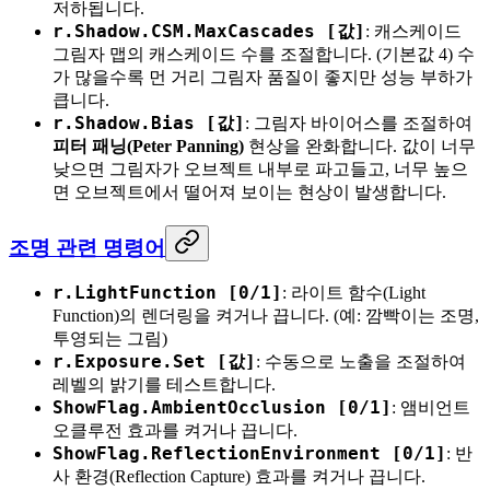
저하됩니다.
r.Shadow.CSM.MaxCascades [값]
: 캐스케이드
그림자 맵의 캐스케이드 수를 조절합니다. (기본값 4) 수
가 많을수록 먼 거리 그림자 품질이 좋지만 성능 부하가
큽니다.
r.Shadow.Bias [값]
: 그림자 바이어스를 조절하여
피터 패닝(Peter Panning)
현상을 완화합니다. 값이 너무
낮으면 그림자가 오브젝트 내부로 파고들고, 너무 높으
면 오브젝트에서 떨어져 보이는 현상이 발생합니다.
조명 관련 명령어
r.LightFunction [0/1]
: 라이트 함수(Light
Function)의 렌더링을 켜거나 끕니다. (예: 깜빡이는 조명,
투영되는 그림)
r.Exposure.Set [값]
: 수동으로 노출을 조절하여
레벨의 밝기를 테스트합니다.
ShowFlag.AmbientOcclusion [0/1]
: 앰비언트
오클루전 효과를 켜거나 끕니다.
ShowFlag.ReflectionEnvironment [0/1]
: 반
사 환경(Reflection Capture) 효과를 켜거나 끕니다.