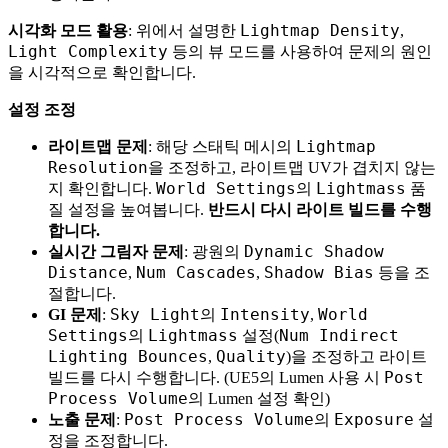
Lightmap Density
시각화 모드 활용
: 위에서 설명한
,
Light Complexity
등의 뷰 모드를 사용하여 문제의 원인
을 시각적으로 확인합니다.
설정 조정
Lightmap
라이트맵 문제
: 해당 스태틱 메시의
Resolution
을 조정하고, 라이트맵 UV가 겹치지 않는
World Settings
Lightmass
지 확인합니다.
의
품
질 설정을 높여봅니다.
반드시 다시 라이트 빌드를 수행
합니다.
Dynamic Shadow
실시간 그림자 문제
: 광원의
Distance
Num Cascades
Shadow Bias
,
,
등을 조
절합니다.
Sky Light
Intensity
World
GI 문제
:
의
,
Settings
Lightmass
Num Indirect
의
설정(
Lighting Bounces
Quality
,
)을 조정하고 라이트
Post
빌드를 다시 수행합니다. (UE5의 Lumen 사용 시
Process Volume
의 Lumen 설정 확인)
Post Process Volume
Exposure
노출 문제
:
의
설
정을 조정합니다.