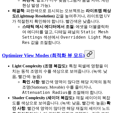
파란색
: 밀도가 너무 낮음 (그림자 품질 저하, 계단
현상 발생 가능).
해결책
: 파란색으로 표시되는 오브젝트는
라이트맵 해상
도(Lightmap Resolution)
값을 높여주거나, 라이트맵 UV
가 적절한지 확인해야 합니다. 빨간색은 낮춥니다.
스태틱 메시 에디터에서 조절
: 에셋을 더블클릭하
Static Mesh
여 에디터를 열고, 디테일 패널의
Settings
Overridden Light Map
섹션에서
Res
값을 조절합니다.
Optimizer View Modes (최적화 뷰 모드)
Light Complexity (조명 복잡도)
: 특정 픽셀에 영향을 미
치는 동적 조명의 수를 색상으로 보여줍니다. (녹색: 낮
음, 빨간색: 높음)
확인 사항
: 빨간색 영역이 많다면 해당 지역의 동적
조명(Stationary, Movable) 수를 줄이거나,
Attenuation Radius
를 조절해야 합니다.
Shader Complexity (셰이더 복잡도)
: 재질 셰이더의 복잡
도를 색상으로 보여줍니다. (녹색: 낮음, 빨간색: 높음)
확
인 사항
: 빨간색 영역이 많다면 해당 재질의 셰이더 노드