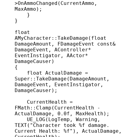
>
OnAmmoChanged
(CurrentAmmo, 
MaxAmmo);
    }
}
float
AMyCharacter
::
TakeDamage
(
float
DamageAmount
, 
FDamageEvent
 const&
DamageEvent
, 
AController
*
EventInstigator
, 
AActor
*
DamageCauser
)
{
    float
 ActualDamage = 
Super
::
TakeDamage
(DamageAmount, 
DamageEvent, EventInstigator, 
DamageCauser);
    CurrentHealth = 
FMath
::
Clamp
(CurrentHealth - 
ActualDamage, 
0.0f
, MaxHealth);
    UE_LOG
(LogTemp, Warning, 
TEXT
(
"Character took 
%f
 damage. 
Current Health: 
%f
"
), ActualDamage, 
CurrentHealth);