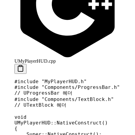
UMyPlayerHUD.cpp
#include
 "MyPlayerHUD.h"
#include
 "Components/ProgressBar.h"
// UProgressBar 헤더
#include
 "Components/TextBlock.h"
// UTextBlock 헤더
void
UMyPlayerHUD
::
NativeConstruct
()
{
    Super
::
NativeConstruct
();