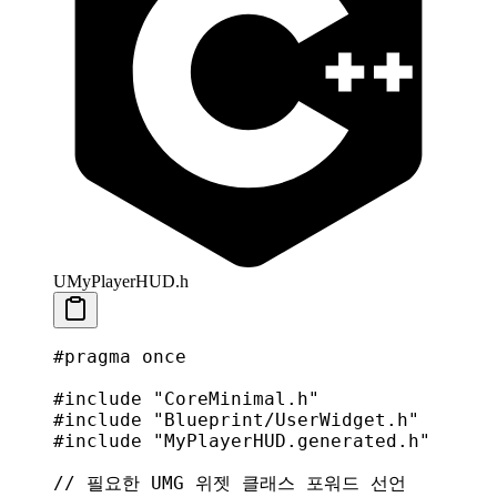
UMyPlayerHUD.h
#pragma
 once
#include
 "CoreMinimal.h"
#include
 "Blueprint/UserWidget.h"
#include
 "MyPlayerHUD.generated.h"
// 필요한 UMG 위젯 클래스 포워드 선언