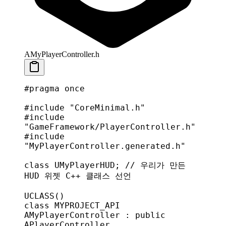
AMyPlayerController.h
#pragma
 once
#include
 "CoreMinimal.h"
#include
"GameFramework/PlayerController.h"
#include
"MyPlayerController.generated.h"
class
 UMyPlayerHUD
;
 // 우리가 만든 
HUD 위젯 C++ 클래스 선언
UCLASS
()
class
 MYPROJECT_API 
AMyPlayerController
 : 
public
APlayerController