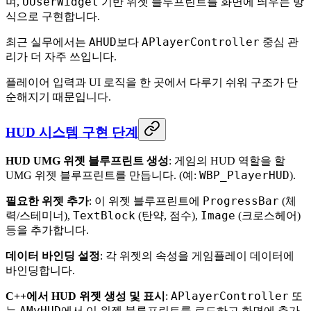
UUserWidget
며,
기반 위젯 블루프린트를 화면에 띄우는 방
식으로 구현합니다.
AHUD
APlayerController
최근 실무에서는
보다
중심 관
리가 더 자주 쓰입니다.
플레이어 입력과 UI 로직을 한 곳에서 다루기 쉬워 구조가 단
순해지기 때문입니다.
HUD 시스템 구현 단계
HUD UMG 위젯 블루프린트 생성
: 게임의 HUD 역할을 할
WBP_PlayerHUD
UMG 위젯 블루프린트를 만듭니다. (예:
).
ProgressBar
필요한 위젯 추가
: 이 위젯 블루프린트에
(체
TextBlock
Image
력/스테미너),
(탄약, 점수),
(크로스헤어)
등을 추가합니다.
데이터 바인딩 설정
: 각 위젯의 속성을 게임플레이 데이터에
바인딩합니다.
APlayerController
C++에서 HUD 위젯 생성 및 표시
:
또
AMyHUD
는
에서 이 위젯 블루프린트를 로드하고 화면에 추가