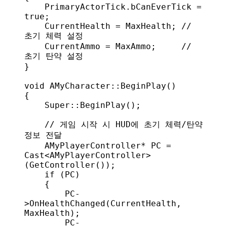
    PrimaryActorTick
.
bCanEverTick
 = 
true
;
    CurrentHealth = MaxHealth;
 // 
초기 체력 설정
    CurrentAmmo = MaxAmmo;
     // 
초기 탄약 설정
}
void
 AMyCharacter
::
BeginPlay
()
{
    Super
::
BeginPlay
();
    // 게임 시작 시 HUD에 초기 체력/탄약 
정보 전달
    AMyPlayerController* PC = 
Cast
<
AMyPlayerController
>
(
GetController
());
    if
 (PC)
    {
        PC
-
>
OnHealthChanged
(CurrentHealth, 
MaxHealth);
        PC
-