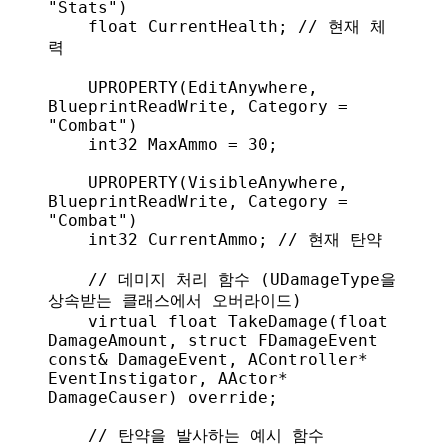
"Stats"
)
    float
 CurrentHealth;
 // 현재 체
력
    UPROPERTY
(
EditAnywhere
, 
BlueprintReadWrite
, 
Category
 = 
"Combat"
)
    int32 MaxAmmo = 
30
;
    UPROPERTY
(
VisibleAnywhere
, 
BlueprintReadWrite
, 
Category
 = 
"Combat"
)
    int32 CurrentAmmo;
 // 현재 탄약
    // 데미지 처리 함수 (UDamageType을 
상속받는 클래스에서 오버라이드)
    virtual
 float
 TakeDamage
(
float
DamageAmount
, 
struct
 FDamageEvent
const&
 DamageEvent
, 
AController
*
EventInstigator
, 
AActor
*
DamageCauser
) 
override
;
    // 탄약을 발사하는 예시 함수