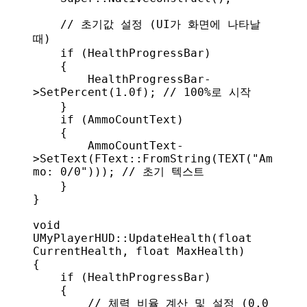
    // 초기값 설정 (UI가 화면에 나타날 
때)
    if
 (HealthProgressBar)
    {
        HealthProgressBar
-
>
SetPercent
(
1.0f
);
 // 100%로 시작
    }
    if
 (AmmoCountText)
    {
        AmmoCountText
-
>
SetText
(
FText
::
FromString
(
TEXT
(
"Am
mo: 0/0"
)));
 // 초기 텍스트
    }
}
void
UMyPlayerHUD
::
UpdateHealth
(
float
CurrentHealth
, 
float
 MaxHealth
)
{
    if
 (HealthProgressBar)
    {
        // 체력 비율 계산 및 설정 (0.0 