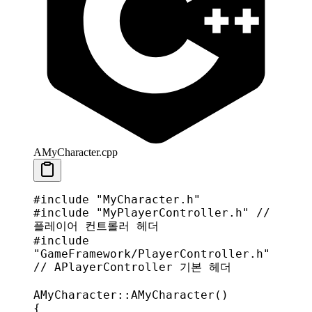
AMyCharacter.cpp
#include
 "MyCharacter.h"
#include
 "MyPlayerController.h"
 // 
플레이어 컨트롤러 헤더
#include
"GameFramework/PlayerController.h"
// APlayerController 기본 헤더
AMyCharacter
::
AMyCharacter
()
{