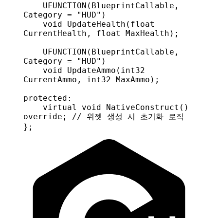
    UFUNCTION
(
BlueprintCallable
, 
Category
 = 
"HUD"
)
    void
 UpdateHealth
(
float
CurrentHealth
, 
float
 MaxHealth
);
    UFUNCTION
(
BlueprintCallable
, 
Category
 = 
"HUD"
)
    void
 UpdateAmmo
(
int32
CurrentAmmo
, 
int32
 MaxAmmo
);
protected:
    virtual
 void
 NativeConstruct
() 
override
;
 // 위젯 생성 시 초기화 로직
};