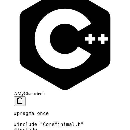
AMyCharacter.h
#pragma
 once
#include
 "CoreMinimal.h"
#include