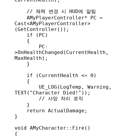
    // 체력 변경 시 HUD에 알림
    AMyPlayerController* PC = 
Cast
<
AMyPlayerController
>
(
GetController
());
    if
 (PC)
    {
        PC
-
>
OnHealthChanged
(CurrentHealth, 
MaxHealth);
    }
    if
 (CurrentHealth <= 
0
)
    {
        UE_LOG
(LogTemp, Warning, 
TEXT
(
"Character Died!"
));
        // 사망 처리 로직
    }
    return
 ActualDamage;
}
void
 AMyCharacter
::
Fire
()
{