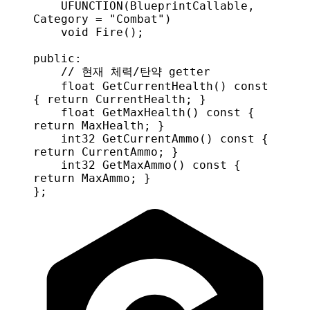
    UFUNCTION
(
BlueprintCallable
, 
Category
 = 
"Combat"
)
    void
 Fire
();
public:
    // 현재 체력/탄약 getter
    float
 GetCurrentHealth
() 
const
{ 
return
 CurrentHealth; }
    float
 GetMaxHealth
() 
const
 { 
return
 MaxHealth; }
    int32
 GetCurrentAmmo
() 
const
 { 
return
 CurrentAmmo; }
    int32
 GetMaxAmmo
() 
const
 { 
return
 MaxAmmo; }
};