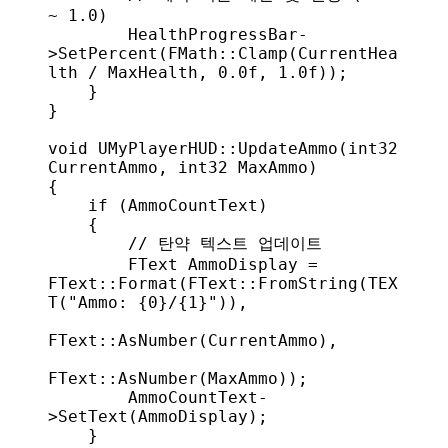
~ 1.0)
        HealthProgressBar
-
>
SetPercent
(
FMath
::
Clamp
(CurrentHea
lth / MaxHealth, 
0.0f
, 
1.0f
));
    }
}
void
 UMyPlayerHUD
::
UpdateAmmo
(
int32
CurrentAmmo
, 
int32
 MaxAmmo
)
{
    if
 (AmmoCountText)
    {
        // 탄약 텍스트 업데이트
        FText AmmoDisplay = 
FText
::
Format
(
FText
::
FromString
(
TEX
T
(
"Ammo: {0}/{1}"
)),
FText
::
AsNumber
(CurrentAmmo),
FText
::
AsNumber
(MaxAmmo));
        AmmoCountText
-
>
SetText
(AmmoDisplay);
    }