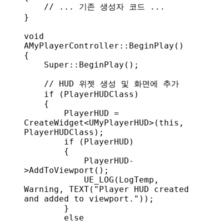
    // ... 기존 생성자 코드 ...
}
void
AMyPlayerController
::
BeginPlay
()
{
    Super
::
BeginPlay
();
    // HUD 위젯 생성 및 화면에 추가
    if
 (PlayerHUDClass)
    {
        PlayerHUD = 
CreateWidget
<
UMyPlayerHUD
>(
this
, 
PlayerHUDClass);
        if
 (PlayerHUD)
        {
            PlayerHUD
-
>
AddToViewport
();
            UE_LOG
(LogTemp, 
Warning, 
TEXT
(
"Player HUD created 
and added to viewport."
));
        }
        else