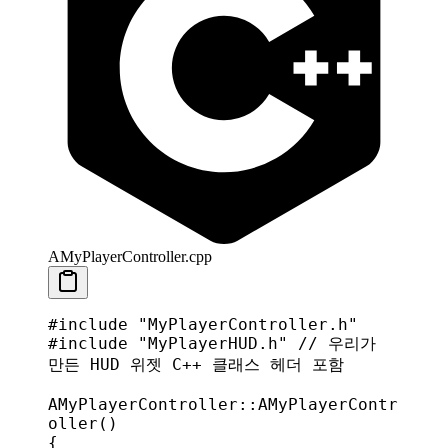
AMyPlayerController.cpp
#include
 "MyPlayerController.h"
#include
 "MyPlayerHUD.h"
 // 우리가 
만든 HUD 위젯 C++ 클래스 헤더 포함
AMyPlayerController
::
AMyPlayerContr
oller
()
{