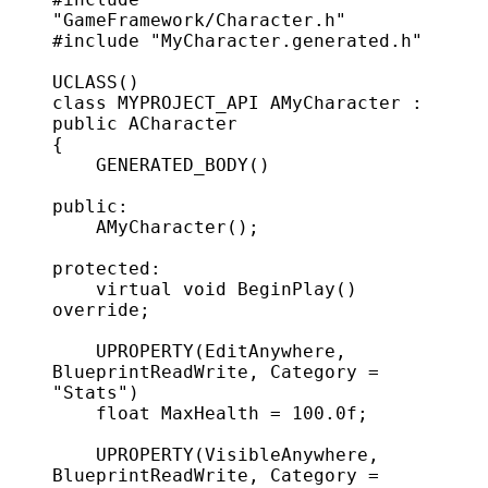
"GameFramework/Character.h"
#include
 "MyCharacter.generated.h"
UCLASS
()
class
 MYPROJECT_API 
AMyCharacter
 : 
public
 ACharacter
{
    GENERATED_BODY
()
public:
    AMyCharacter
();
protected:
    virtual
 void
 BeginPlay
() 
override
;
    UPROPERTY
(
EditAnywhere
, 
BlueprintReadWrite
, 
Category
 = 
"Stats"
)
    float
 MaxHealth = 
100.0f
;
    UPROPERTY
(
VisibleAnywhere
, 
BlueprintReadWrite
, 
Category
 = 