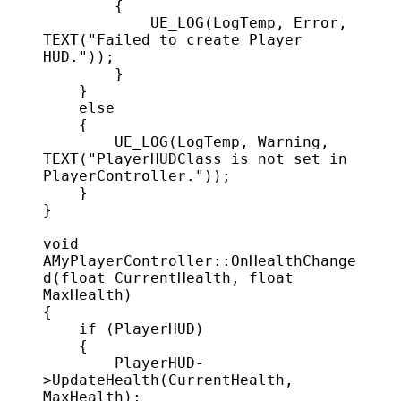
        {
            UE_LOG
(LogTemp, Error, 
TEXT
(
"Failed to create Player 
HUD."
));
        }
    }
    else
    {
        UE_LOG
(LogTemp, Warning, 
TEXT
(
"PlayerHUDClass is not set in 
PlayerController."
));
    }
}
void
AMyPlayerController
::
OnHealthChange
d
(
float
 CurrentHealth
, 
float
MaxHealth
)
{
    if
 (PlayerHUD)
    {
        PlayerHUD
-
>
UpdateHealth
(CurrentHealth, 
MaxHealth);