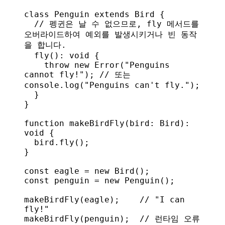
class
 Penguin
 extends
 Bird
 {
  // 펭귄은 날 수 없으므로, fly 메서드를 
오버라이드하여 예외를 발생시키거나 빈 동작
을 합니다.
  fly
(): 
void
 {
    throw
 new
 Error
(
"Penguins 
cannot fly!"
); 
// 또는 
console.log("Penguins can't fly.");
  }
}
function
 makeBirdFly
(
bird
: 
Bird
): 
void
 {
  bird
.
fly
();
}
const
 eagle
 = 
new
 Bird
();
const
 penguin
 = 
new
 Penguin
();
makeBirdFly
(
eagle
);    
// "I can 
fly!"
makeBirdFly
(
penguin
);  
// 런타임 오류 