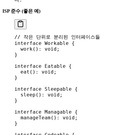
ISP 준수 (좋은 예)
// 작은 단위로 분리된 인터페이스들
interface
 Workable
 {
  work
(): 
void
;
}
interface
 Eatable
 {
  eat
(): 
void
;
}
interface
 Sleepable
 {
  sleep
(): 
void
;
}
interface
 Managable
 {
  manageTeam
(): 
void
;
}
interface
 Codeable
 {