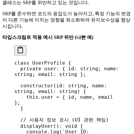
클래스는 SRP를 위반하고 있는 것입니다.
SRP를 준수하면 코드의 응집도가 높아지고, 특정 기능의 변경
이 다른 기능에 미치는 영향을 최소화하여 유지보수성을 향상
시킵니다.
타입스크립트 적용 예시
SRP 위반 (나쁜 예)
class
 UserProfile
 {
  private
 user
: { 
id
: 
string
; 
name
: 
string
; 
email
: 
string
 };
  constructor
(
id
: 
string
, 
name
: 
string
, 
email
: 
string
) {
    this
.
user
 = { 
id
, 
name
, 
email
};
  }
  // 사용자 정보 표시 (UI 관련 책임)
  displayUser
(): 
void
 {
    console
.
log
(
`User ID: 