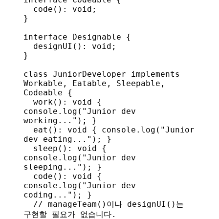
  code
(): 
void
;
}
interface
 Designable
 {
  designUI
(): 
void
;
}
class
 JuniorDeveloper
 implements
Workable
, 
Eatable
, 
Sleepable
, 
Codeable
 {
  work
(): 
void
 { 
console
.
log
(
"Junior dev 
working..."
); }
  eat
(): 
void
 { 
console
.
log
(
"Junior 
dev eating..."
); }
  sleep
(): 
void
 { 
console
.
log
(
"Junior dev 
sleeping..."
); }
  code
(): 
void
 { 
console
.
log
(
"Junior dev 
coding..."
); }
  // manageTeam()이나 designUI()는 
구현할 필요가 없습니다.