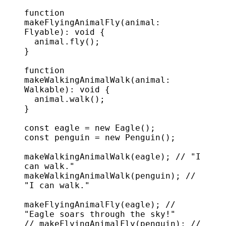
function
makeFlyingAnimalFly
(
animal
: 
Flyable
): 
void
 {
  animal
.
fly
();
}
function
makeWalkingAnimalWalk
(
animal
: 
Walkable
): 
void
 {
  animal
.
walk
();
}
const
 eagle
 = 
new
 Eagle
();
const
 penguin
 = 
new
 Penguin
();
makeWalkingAnimalWalk
(
eagle
); 
// "I 
can walk."
makeWalkingAnimalWalk
(
penguin
); 
// 
"I can walk."
makeFlyingAnimalFly
(
eagle
); 
// 
"Eagle soars through the sky!"
// makeFlyingAnimalFly(penguin);
 // 