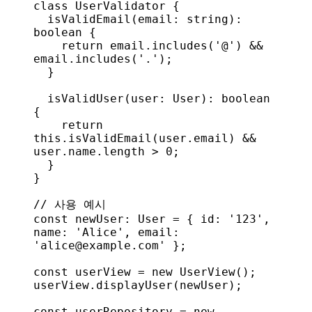
class
 UserValidator
 {
  isValidEmail
(
email
: 
string
): 
boolean
 {
    return
 email
.
includes
(
'@'
) && 
email
.
includes
(
'.'
);
  }
  isValidUser
(
user
: 
User
): 
boolean
{
    return
this
.
isValidEmail
(
user
.
email
) && 
user
.
name
.
length
 > 
0
;
  }
}
// 사용 예시
const
 newUser
: 
User
 = { 
id:
 '123'
, 
name:
 'Alice'
, 
email:
'alice@example.com'
 };
const
 userView
 = 
new
 UserView
();
userView
.
displayUser
(
newUser
);
const
 userRepository
 = 
new