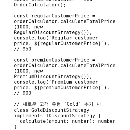
OrderCalculator
();
const
 regularCustomerPrice
 = 
orderCalculator
.
calculateTotalPrice
(
1000
, 
new
RegularDiscountStrategy
());
console
.
log
(
`Regular customer 
price: 
${
regularCustomerPrice
}
`
); 
// 950
const
 premiumCustomerPrice
 = 
orderCalculator
.
calculateTotalPrice
(
1000
, 
new
PremiumDiscountStrategy
());
console
.
log
(
`Premium customer 
price: 
${
premiumCustomerPrice
}
`
); 
// 900
// 새로운 고객 유형 'Gold' 추가 시
class
 GoldDiscountStrategy
implements
 IDiscountStrategy
 {
  calculate
(
amount
: 
number
): 
number
{