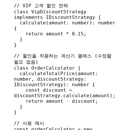
// VIP 고객 할인 전략
class
 VipDiscountStrategy
implements
 IDiscountStrategy
 {
  calculate
(
amount
: 
number
): 
number
{
    return
 amount
 * 
0.15
;
  }
}
// 할인을 적용하는 계산기 클래스 (수정할 
필요 없음)
class
 OrderCalculator
 {
  calculateTotalPrice
(
amount
: 
number
, 
discountStrategy
: 
IDiscountStrategy
): 
number
 {
    const
 discount
 = 
discountStrategy
.
calculate
(
amount
);
    return
 amount
 - 
discount
;
  }
}
// 사용 예시
const
 orderCalculator
 = 
new