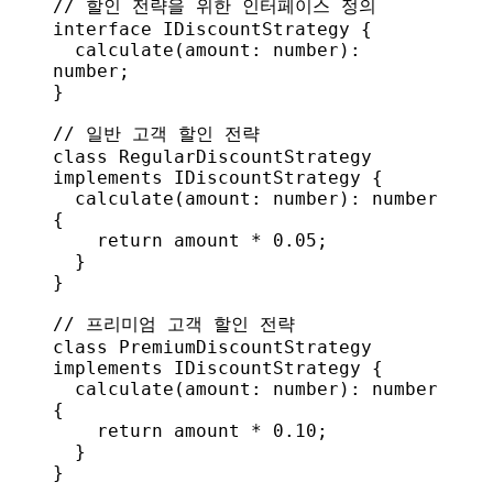
// 할인 전략을 위한 인터페이스 정의
interface
 IDiscountStrategy
 {
  calculate
(
amount
: 
number
): 
number
;
}
// 일반 고객 할인 전략
class
 RegularDiscountStrategy
implements
 IDiscountStrategy
 {
  calculate
(
amount
: 
number
): 
number
{
    return
 amount
 * 
0.05
;
  }
}
// 프리미엄 고객 할인 전략
class
 PremiumDiscountStrategy
implements
 IDiscountStrategy
 {
  calculate
(
amount
: 
number
): 
number
{
    return
 amount
 * 
0.10
;
  }
}