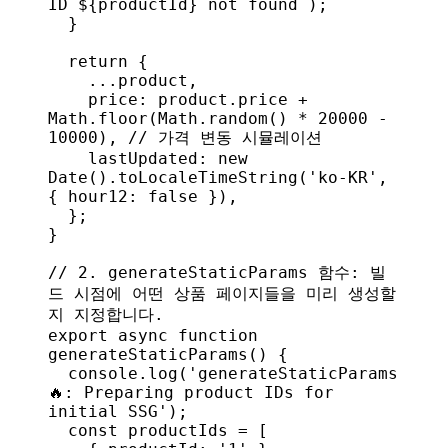
ID 
${
productId
}
 not found`
);
  }
  return
 {
    ...
product
,
    price:
 product
.
price
 + 
Math
.
floor
(
Math
.
random
() * 
20000
 - 
10000
), 
// 가격 변동 시뮬레이션
    lastUpdated:
 new
Date
().
toLocaleTimeString
(
'ko-KR'
, 
{ 
hour12:
 false
 }),
  };
}
// 2. generateStaticParams 함수: 빌
드 시점에 어떤 상품 페이지들을 미리 생성할
지 지정합니다.
export
 async
 function
generateStaticParams
() {
  console
.
log
(
'generateStaticParams 
🔥: Preparing product IDs for 
initial SSG'
);
  const
 productIds
 = [