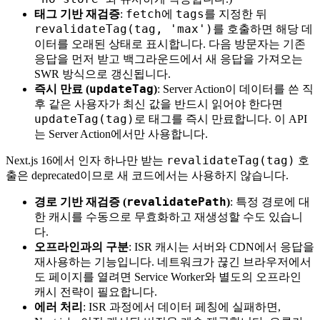
fetch
tags
태그 기반 재검증
:
에
를 지정한 뒤
revalidateTag(tag, 'max')
를 호출하면 해당 데
이터를 오래된 상태로 표시합니다. 다음 방문자는 기존
응답을 먼저 받고 백그라운드에서 새 응답을 가져오는
SWR 방식으로 갱신됩니다.
updateTag
즉시 만료 (
)
: Server Action이 데이터를 쓴 직
후 같은 사용자가 최신 값을 반드시 읽어야 한다면
updateTag(tag)
로 태그를 즉시 만료합니다. 이 API
는 Server Action에서만 사용합니다.
revalidateTag(tag)
Next.js 16에서 인자 하나만 받는
호
출은 deprecated이므로 새 코드에서는 사용하지 않습니다.
revalidatePath
경로 기반 재검증 (
)
: 특정 경로에 대
한 캐시를 수동으로 무효화하고 재생성할 수도 있습니
다.
오프라인과의 구분
: ISR 캐시는 서버와 CDN에서 응답을
재사용하는 기능입니다. 네트워크가 끊긴 브라우저에서
도 페이지를 열려면 Service Worker와 별도의 오프라인
캐시 전략이 필요합니다.
에러 처리
: ISR 과정에서 데이터 페칭에 실패하면,