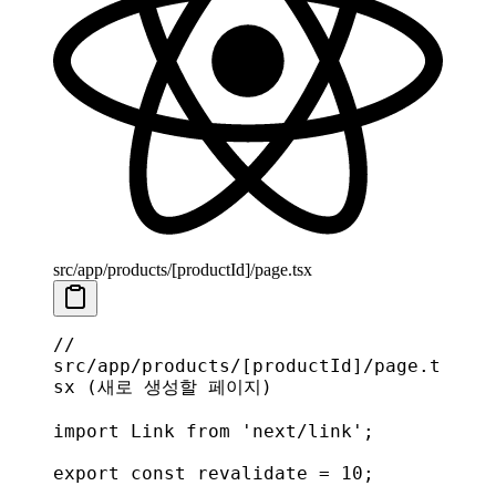
src/app/products/[productId]/page.tsx
// 
src/app/products/[productId]/page.t
sx (새로 생성할 페이지)
import
 Link
 from
 'next/link'
;
export
 const
 revalidate
 = 
10
;