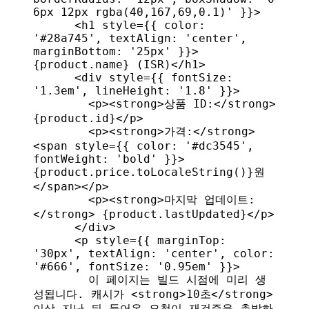
6px 12px rgba(40,167,69,0.1)'
 }
}
>
      <
h1
 style
=
{
{ 
color:
'#28a745'
, 
textAlign:
 'center'
, 
marginBottom:
 '25px'
 }
}
>
{
product
.
name
}
 (ISR)
</
h1
>
      <
div
 style
=
{
{ 
fontSize:
'1.3em'
, 
lineHeight:
 '1.8'
 }
}
>
        <
p
><
strong
>
상품 ID:
</
strong
>
{
product
.
id
}
</
p
>
        <
p
><
strong
>
가격:
</
strong
>
<
span
 style
=
{
{ 
color:
 '#dc3545'
, 
fontWeight:
 'bold'
 }
}
>
{
product
.
price
.
toLocaleString
()
}
원
</
span
></
p
>
        <
p
><
strong
>
마지막 업데이트:
</
strong
>
 {
product
.
lastUpdated
}
</
p
>
      </
div
>
      <
p
 style
=
{
{ 
marginTop:
'30px'
, 
textAlign:
 'center'
, 
color:
'#666'
, 
fontSize:
 '0.95em'
 }
}
>
        이 페이지는 빌드 시점에 미리 생
성됩니다. 캐시가 
<
strong
>
10초
</
strong
>
이상 지난 뒤 들어온 요청이 재검증을 촉발하