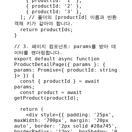
    { 
productId:
 '1'
 },
    { 
productId:
 '2'
 },
    { 
productId:
 '3'
 },
  ]; 
// 폴더의 [productId] 이름과 반환 
객체 키가 같아야 합니다.
  return
 productIds
;
}
// 3. 페이지 컴포넌트: params를 받아 데
이터를 렌더링합니다.
export
 default
 async
 function
ProductDetailPage
({ 
params
 }: { 
params
: 
Promise
<{ 
productId
: 
string
}> }) {
  const
 { 
productId
 } = 
await
params
;
  const
 product
 = 
await
getProduct
(
productId
);
  return
 (
    <
div
 style
=
{
{ 
padding:
 '25px'
, 
maxWidth:
 '700px'
, 
margin:
 '20px 
auto'
, 
border:
 '2px solid #28a745'
, 
borderRadius:
 '12px'
, 
boxShadow:
 '0 